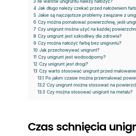
3
Ile warstw unigruntu należy nałożyć?
4
Jak długo należy czekać przed nałożeniem far
5
Jakie są najczęstsze problemy związane z uni
6
Czy można pomalować powierzchnię, jeśli unigr
7
Czy unigrunt można użyć na każdej powierzchn
8
Czy unigrunt jest szkodliwy dla zdrowia?
9
Czy można nałożyć farbę bez unigruntu?
10
Jak przechowywać unigrunt?
11
Czy unigrunt jest wodoodporny?
12
Czy unigrunt jest drogi?
13
Czy warto stosować unigrunt przed malowani
13.1
Po jakim czasie można przemalować powierz
13.2
Czy unigrunt można stosować na powierzc
13.3
Czy można stosować unigrunt na metalu?
Czas schnięcia unig