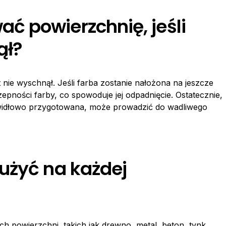
 powierzchnię, jeśli
ął?
 nie wyschnął. Jeśli farba zostanie nałożona na jeszcze
epności farby, co spowoduje jej odpadnięcie. Ostatecznie,
awidłowo przygotowana, może prowadzić do wadliwego
użyć na każdej
 powierzchni, takich jak drewno, metal, beton, tynk,