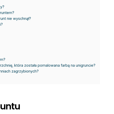
by?
gruntem?
unt nie wyschnął?
i?
em?
chnię, która została pomalowana farbą na unigruncie?
hniach zagrzybionych?
runtu