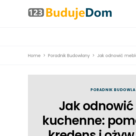
Home
Poradnik Budowlany
Jak odnowić meble
PORADNIK BUDOWLA
Jak odnowić
kuchenne: poma
kredens i ożyw