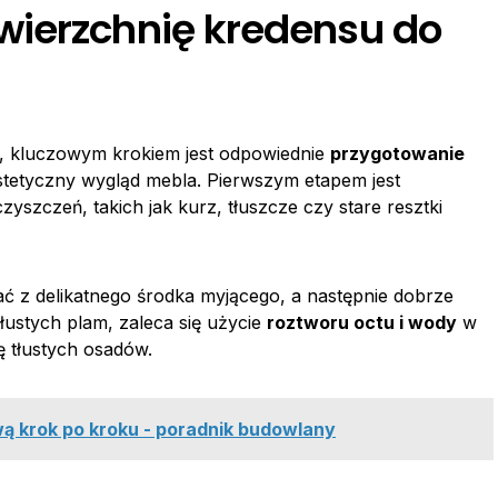
wierzchnię kredensu do
, kluczowym krokiem jest odpowiednie
przygotowanie
 estetyczny wygląd mebla. Pierwszym etapem jest
zyszczeń, takich jak kurz, tłuszcze czy stare resztki
ć z delikatnego środka myjącego, a następnie dobrze
tłustych plam, zaleca się użycie
roztworu octu i wody
w
ę tłustych osadów.
wą krok po kroku - poradnik budowlany