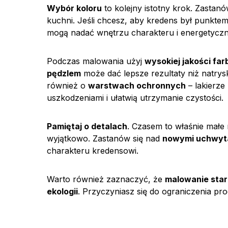
Wybór koloru
to kolejny istotny krok. Zastan
kuchni. Jeśli chcesz, aby kredens był punktem
mogą nadać wnętrzu charakteru i energetyczn
Podczas malowania użyj
wysokiej jakości far
pędzlem
może dać lepsze rezultaty niż natrysk
również o
warstwach ochronnych
– lakierze
uszkodzeniami i ułatwią utrzymanie czystości.
Pamiętaj o detalach
. Czasem to właśnie małe
wyjątkowo. Zastanów się nad
nowymi uchwyt
charakteru kredensowi.
Warto również zaznaczyć, że
malowanie sta
ekologii
. Przyczyniasz się do ograniczenia pr