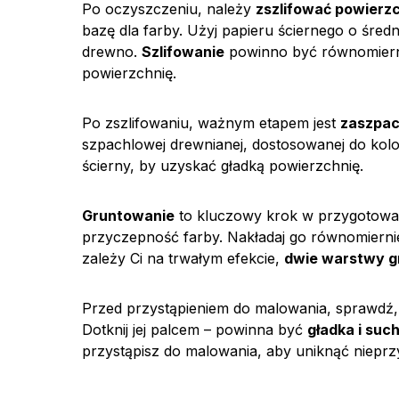
Po oczyszczeniu, należy
zszlifować powierz
bazę dla farby. Użyj papieru ściernego o śred
drewno.
Szlifowanie
powinno być równomierne,
powierzchnię.
Po zszlifowaniu, ważnym etapem jest
zaszpac
szpachlowej drewnianej, dostosowanej do kolo
ścierny, by uzyskać gładką powierzchnię.
Gruntowanie
to kluczowy krok w przygotowan
przyczepność farby. Nakładaj go równomiernie
zależy Ci na trwałym efekcie,
dwie warstwy g
Przed przystąpieniem do malowania, sprawdź,
Dotknij jej palcem – powinna być
gładka i suc
przystąpisz do malowania, aby uniknąć niepr