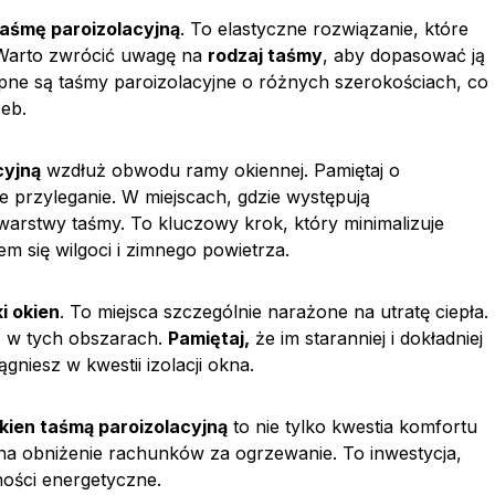
taśmę paroizolacyjną
. To elastyczne rozwiązanie, które
 Warto zwrócić uwagę na
rodzaj taśmy
, aby dopasować ją
pne są taśmy paroizolacyjne o różnych szerokościach, co
eb.
cyjną
wzdłuż obwodu ramy okiennej. Pamiętaj o
 przyleganie. W miejscach, gdzie występują
arstwy taśmy. To kluczowy krok, który minimalizuje
m się wilgoci i zimnego powietrza.
i okien
. To miejsca szczególnie narażone na utratę ciepła.
ż w tych obszarach.
Pamiętaj,
że im staranniej i dokładniej
gniesz w kwestii izolacji okna.
kien taśmą paroizolacyjną
to nie tylko kwestia komfortu
na obniżenie rachunków za ogrzewanie. To inwestycja,
ności energetyczne.