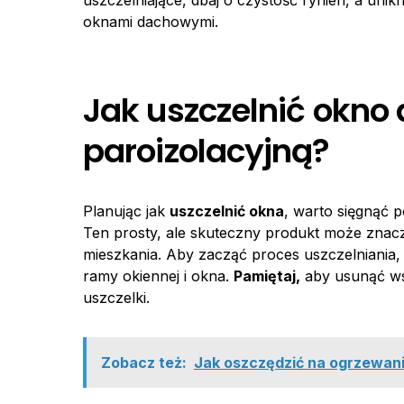
uszczelniające, dbaj o czystość rynien, a uni
oknami dachowymi.
Jak uszczelnić okn
paroizolacyjną?
Planując jak
uszczelnić okna
, warto sięgnąć p
Ten prosty, ale skuteczny produkt może znacz
mieszkania. Aby zacząć proces uszczelniania,
ramy okiennej i okna.
Pamiętaj,
aby usunąć wsz
uszczelki.
Zobacz też:
Jak oszczędzić na ogrzewan