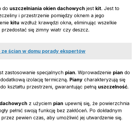
h do
uszczelniania okien dachowych
jest
kit
. Jest to
zczeliny i przestrzenie pomiędzy oknem a jego
żenie
kitu
wzdłuż krawędzi okna, eliminując wszelkie
 przedostać się zimny wiatr czy deszcz.
e ze ścian w domu porady ekspertów
st zastosowanie specjalnych
pian
. Wprowadzenie
pian
do
dodatkową izolację termiczną.
Piany
charakteryzują się
do kształtu przestrzeni, gwarantując pełną
uszczelność
.
n dachowych
z użyciem
pian
upewnij się, że powierzchnia
gły pełnić swoją funkcję bez zakłóceń. Po dokładnym
rzez pewien czas, aby umożliwić jej utwardzenie się.