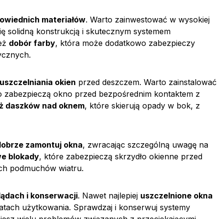
owiednich materiałów
. Warto zainwestować w wysokiej
się solidną konstrukcją i skutecznym systemem
ież
dobór farby
, która może dodatkowo zabezpieczy
ycznych.
uszczelniania okien
przed deszczem. Warto zainstalować
o zabezpieczą okno przed bezpośrednim kontaktem z
ż daszków nad oknem
, które skierują opady w bok, z
dobrze zamontuj okna
, zwracając szczególną uwagę na
e blokady
, które zabezpieczą skrzydło okienne przed
ch podmuchów wiatru.
ądach i konserwacji
. Nawet najlepiej
uszczelnione okna
tach użytkowania. Sprawdzaj i konserwuj systemy