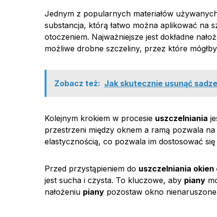
Jednym z popularnych materiałów używanyc
substancja, którą łatwo można aplikować na s
otoczeniem. Najważniejsze jest dokładne nało
możliwe drobne szczeliny, przez które mógłby
Zobacz też:
Jak skutecznie usunąć sadz
Kolejnym krokiem w procesie
uszczelniania
je
przestrzeni między oknem a ramą pozwala na 
elastycznością, co pozwala im dostosować się 
Przed przystąpieniem do
uszczelniania okie
jest sucha i czysta. To kluczowe, aby
piany
mo
nałożeniu
piany
pozostaw okno nienaruszone p