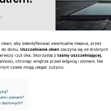
23
okien, aby zidentyfikować ewentualne miejsca, przez
ę do domu.
Uszczelnianie okien
zaczyna się od drobnych
ierwszy rzut oka. Skorzystaj z
taśmy uszczelniającej
,
lności, chroniąc wnętrze przed wilgocią i zimnem. Nie
wnym czasie mogą ulegać zużyciu.
yjną?
ami i pianami?
en dachowych?