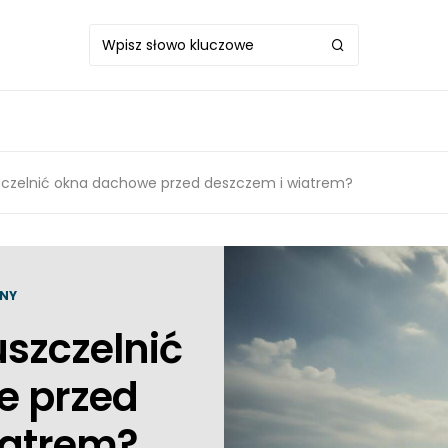
zczelnić okna dachowe przed deszczem i wiatrem?
NY
uszczelnić
e przed
iatrem?