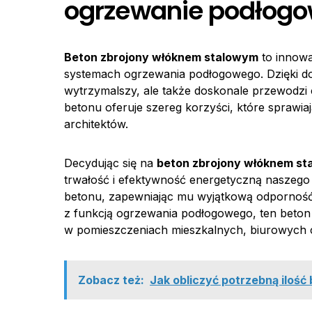
ogrzewanie podłog
Beton zbrojony włóknem stalowym
to innowa
systemach ogrzewania podłogowego. Dzięki d
wytrzymalszy, ale także doskonale przewodzi 
betonu oferuje szereg korzyści, które sprawia
architektów.
Decydując się na
beton zbrojony włóknem s
trwałość i efektywność energetyczną naszego
betonu, zapewniając mu wyjątkową odporność
z funkcją ogrzewania podłogowego, ten beton
w pomieszczeniach mieszkalnych, biurowych
Zobacz też:
Jak obliczyć potrzebną iloś