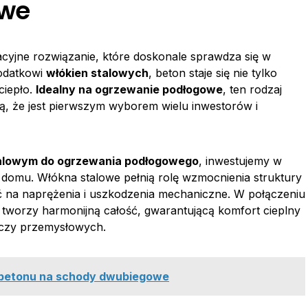
owe
cyjne rozwiązanie, które doskonale sprawdza się w
odatkowi
włókien stalowych
, beton staje się nie tylko
ciepło.
Idealny na ogrzewanie podłogowe
, ten rodzaj
ją, że jest pierwszym wyborem wielu inwestorów i
talowym do ogrzewania podłogowego
, inwestujemy w
 domu. Włókna stalowe pełnią rolę wzmocnienia struktury
 na naprężenia i uszkodzenia mechaniczne. W połączeniu
 tworzy harmonijną całość, gwarantującą komfort cieplny
 czy przemysłowych.
ć betonu na schody dwubiegowe