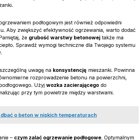
zanki.
ogrzewaniem podłogowym jest również odpowiedni
u. Aby zwiększyć efektywność ogrzewania, warto dodać
 Pamiętaj, że
grubość warstwy betonowej
także ma
 ciepło. Sprawdź wymogi techniczne dla Twojego systemu
.
 szczególną uwagę na
konsystencję
mieszanki. Powinna
o równomierne rozprowadzenie betonu na powierzchni,
 podłogowego. Użyj
wozka zacierającego
do
lizując przy tym powietrze między warstwami.
k dbać o beton w niskich temperaturach
anie –
czym zalać ogrzewanie podłogowe
. Optymalnym