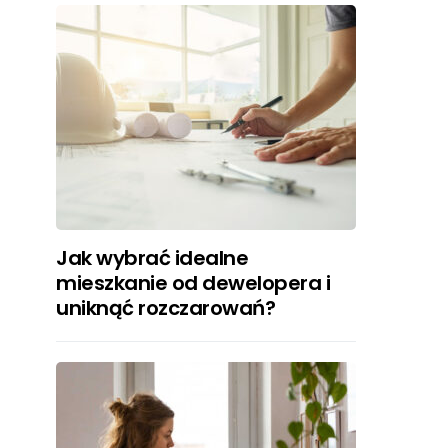
Jak wybrać idealne
mieszkanie od dewelopera i
uniknąć rozczarowań?