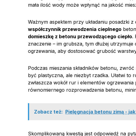
mała ilość wody może wpłynąć na jakość mies
Ważnym aspektem przy układaniu posadzki z 
współczynnik przewodzenia cieplnego
beton
domieszkę z betonu przewodzącego ciepło
.
znaczenie – im grubsza, tym dłużej utrzymuje
ogrzewania, aby dostosować grubość warstwy
Podczas mieszania składników betonu, zwróć
być plastyczna, ale niezbyt rzadka. Ułatwi t
zwłaszcza wokół rur i elementów ogrzewania
równomiernego rozprowadzenia betonu, minima
Zobacz też:
Pielęgnacja betonu zimą - ja
Skomplikowaną kwestią jest odpowiedź na pyt