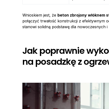
Wnioskiem jest, że
beton zbrojony włóknem 
połączyć trwałość konstrukcji z efektywnym 
stanowi solidną podstawę dla nowoczesnych 
Jak poprawnie wyk
na posadzkę z ogrz