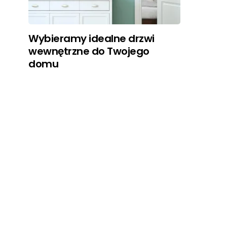
Wybieramy idealne drzwi
wewnętrzne do Twojego
domu