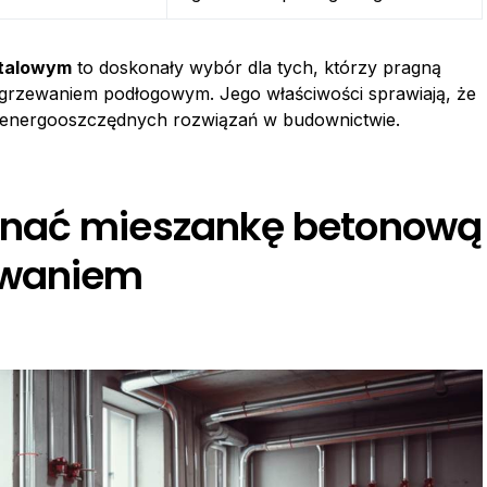
stalowym
to doskonały wybór dla tych, którzy pragną
ogrzewaniem podłogowym. Jego właściwości sprawiają, że
i energooszczędnych rozwiązań w budownictwie.
onać mieszankę betonową
ewaniem