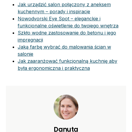
Jak urządzić salon połączony z aneksem
kuchennym – porady i inspiracje
Nowodvorski Eye Spot – eleganckie i
funkcjonalne oświetlenie do twojego wnętrza
Szkło wodne zastosowanie do betonu i jego
impregnacji
Jaką farbę wybrać do malowania ścian w
salonie
Jak zaaranżować funkcjonalną kuchnię aby
była ergonomiczna i praktyczna
Danuta