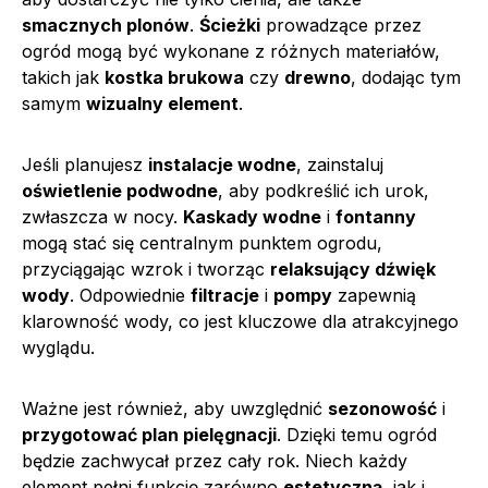
smacznych plonów
.
Ścieżki
prowadzące przez
ogród mogą być wykonane z różnych materiałów,
takich jak
kostka brukowa
czy
drewno
, dodając tym
samym
wizualny element
.
Jeśli planujesz
instalacje wodne
, zainstaluj
oświetlenie podwodne
, aby podkreślić ich urok,
zwłaszcza w nocy.
Kaskady wodne
i
fontanny
mogą stać się centralnym punktem ogrodu,
przyciągając wzrok i tworząc
relaksujący dźwięk
wody
. Odpowiednie
filtracje
i
pompy
zapewnią
klarowność wody, co jest kluczowe dla atrakcyjnego
wyglądu.
Ważne jest również, aby uwzględnić
sezonowość
i
przygotować plan pielęgnacji
. Dzięki temu ogród
będzie zachwycał przez cały rok. Niech każdy
element pełni funkcję zarówno
estetyczną
, jak i