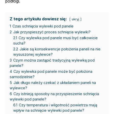
podłogi.
Z tego artykułu dowiesz się:
ukryj
1
Czas schnięcia wylewki pod panele
2
Jak przyspieszyć proces schnięcia wylewki?
2.1
Czy wylewka pod panele musi być całkowicie
sucha?
2.2
Jakie są konsekwencje położenia paneli na nie
wysuszonej wylewce?
3
Czym można zastąpić tradycyjną wylewkę pod
panele?
4
Czy wylewka pod panele może być położona
samodzielnie?
5
Jak długo należy czekać z układaniem paneli na
wylewce?
6
Czy istnieją sposoby na przyspieszenie schnięcia
wylewki pod panele?
6.1
Czy temperatura i wilgotność powietrza mają
wpływ na schnięcie wylewki pod panele?