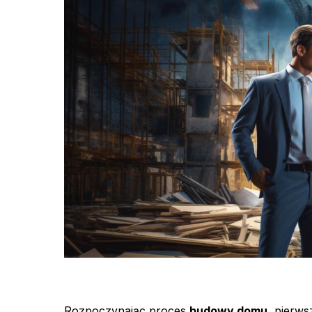
Rozpoczynając proces
budowy domu
, pierw