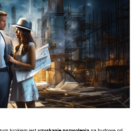
szym krokiem jest
uzyskanie pozwolenia
na budowę od