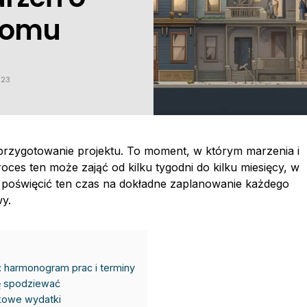
domu
023
 przygotowanie projektu. To moment, w którym marzenia i
oces ten może zająć od kilku tygodni do kilku miesięcy, w
o poświęcić ten czas na dokładne zaplanowanie każdego
wy.
 harmonogram prac i terminy
ę spodziewać
nkowe wydatki