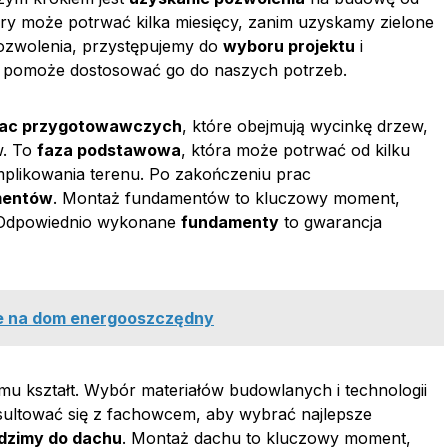
ry może potrwać kilka miesięcy, zanim uzyskamy zielone
pozwolenia, przystępujemy do
wyboru projektu
i
y pomoże dostosować go do naszych potrzeb.
rac przygotowawczych
, które obejmują wycinkę drzew,
w. To
faza podstawowa
, która może potrwać od kilku
omplikowania terenu. Po zakończeniu prac
mentów
. Montaż fundamentów to kluczowy moment,
i. Odpowiednio wykonane
fundamenty
to gwarancja
ze na dom energooszczędny
omu kształt. Wybór materiałów budowlanych i technologii
sultować się z fachowcem, aby wybrać najlepsze
dzimy do dachu
. Montaż dachu to kluczowy moment,