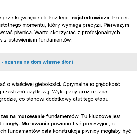
e przedsięwzięcie dla każdego
majsterkowicza
. Proces
istotnego momentu, który wymaga precyzji. Pierwszym
wstać piwnica. Warto skorzystać z profesjonalnych
ów z ustawieniem fundamentów.
 - szansa na dom własne dłoni
tać o właściwej głębokości. Optymalna to głębokość
ą przestrzeń użytkową. Wykopany gruz można
rodzie, co stanowi dodatkowy atut tego etapu.
czas na
murowanie
fundamentów. Tu kluczowe jest
t
i
cegły
.
Murowanie
powinno być precyzyjne, a
ych fundamentów cała konstrukcja piwnicy mogłaby być