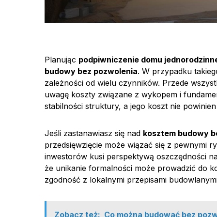
Planując
podpiwniczenie domu jednorodzinn
budowy bez pozwolenia
. W przypadku takiego
zależności od wielu czynników. Przede wszyst
uwagę koszty związane z wykopem i fundame
stabilności struktury, a jego koszt nie powini
Jeśli zastanawiasz się nad
kosztem budowy b
przedsięwzięcie może wiązać się z pewnymi r
inwestorów kusi perspektywą oszczędności na
że unikanie formalności może prowadzić do kon
zgodność z lokalnymi przepisami budowlanymi
Zobacz też:
Co można budować bez pozw