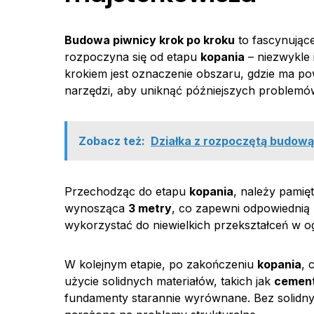
Budowa piwnicy krok po kroku
to fascynując
rozpoczyna się od etapu
kopania
– niezwykle 
krokiem jest oznaczenie obszaru, gdzie ma po
narzędzi, aby uniknąć późniejszych problem
Zobacz też:
Działka z rozpoczętą budową
Przechodząc do etapu
kopania
, należy pamię
wynosząca
3 metry
, co zapewni odpowiedni
wykorzystać do niewielkich przekształceń w og
W kolejnym etapie, po zakończeniu
kopania
, 
użycie solidnych materiałów, takich jak
cemen
fundamenty starannie wyrównane. Bez solidn