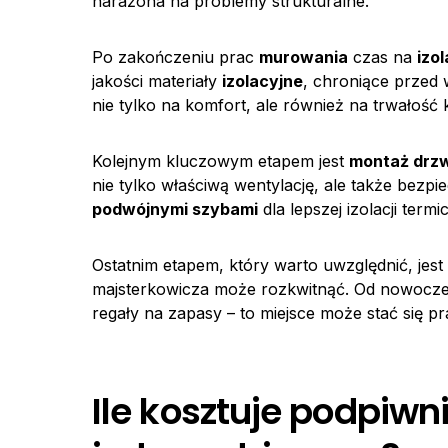
narażona na problemy strukturalne.
Po zakończeniu prac
murowania
czas na
izol
jakości materiały
izolacyjne
, chroniące przed 
nie tylko na komfort, ale również na trwałość k
Kolejnym kluczowym etapem jest
montaż drzwi
nie tylko właściwą wentylację, ale także bez
podwójnymi szybami
dla lepszej izolacji termi
Ostatnim etapem, który warto uwzględnić, jest
majsterkowicza może rozkwitnąć. Od nowocze
regały na zapasy – to miejsce może stać się 
Ile kosztuje podpiw