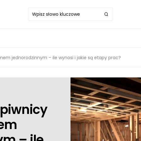
em jednorodzinnym – ile wynosi i jakie są etapy prac?
piwnicy
mem
m – ile