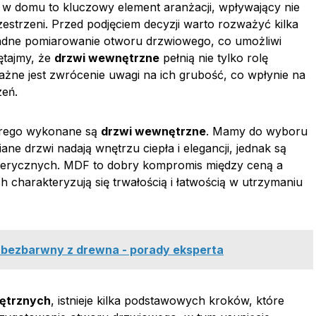
w domu to kluczowy element aranżacji, wpływający nie
zestrzeni. Przed podjęciem decyzji warto rozważyć kilka
kładne pomiarowanie otworu drzwiowego, co umożliwi
ętajmy, że
drzwi wewnętrzne
pełnią nie tylko rolę
ważne jest zwrócenie uwagi na ich grubość, co wpłynie na
zeń.
tórego wykonane są
drzwi wewnętrzne
. Mamy do wyboru
e drzwi nadają wnętrzu ciepła i elegancji, jednak są
ferycznych. MDF to dobry kompromis między ceną a
h charakteryzują się trwałością i łatwością w utrzymaniu
r bezbarwny z drewna - porady eksperta
ętrznych
, istnieje kilka podstawowych kroków, które