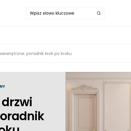
 wewnętrzne: poradnik krok po kroku
NY
 drzwi
oradnik
roku