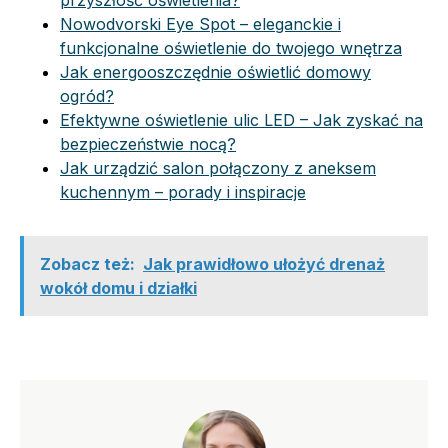
Nowodvorski Eye Spot – eleganckie i
funkcjonalne oświetlenie do twojego wnętrza
Jak energooszczędnie oświetlić domowy
ogród?
Efektywne oświetlenie ulic LED – Jak zyskać na
bezpieczeństwie nocą?
Jak urządzić salon połączony z aneksem
kuchennym – porady i inspiracje
Zobacz też:
Jak prawidłowo ułożyć drenaż
wokół domu i działki