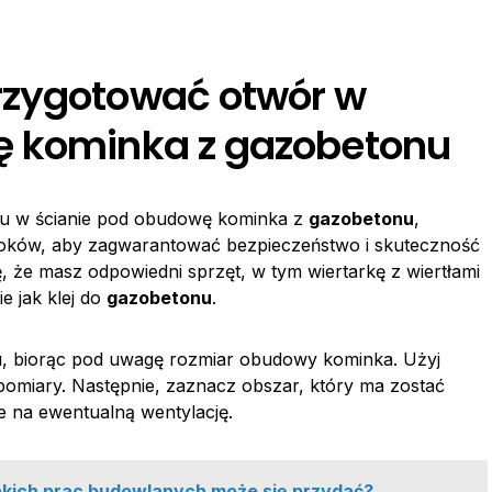
rzygotować otwór w
ę kominka z gazobetonu
ru w ścianie pod obudowę kominka z
gazobetonu
,
roków, aby zagwarantować bezpieczeństwo i skuteczność
ę, że masz odpowiedni sprzęt, w tym wiertarkę z wiertłami
e jak klej do
gazobetonu
.
u, biorąc pod uwagę rozmiar obudowy kominka. Użyj
pomiary. Następnie, zaznacz obszar, który ma zostać
ce na ewentualną wentylację.
akich prac budowlanych może się przydać?