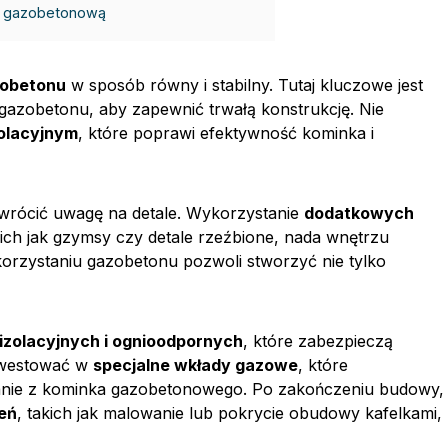
ą gazobetonową
obetonu
w sposób równy i stabilny. Tutaj kluczowe jest
 gazobetonu, aby zapewnić trwałą konstrukcję. Nie
olacyjnym
, które poprawi efektywność kominka i
rócić uwagę na detale. Wykorzystanie
dodatkowych
ich jak gzymsy czy detale rzeźbione, nada wnętrzu
orzystaniu gazobetonu pozwoli stworzyć nie tylko
zolacyjnych i ognioodpornych
, które zabezpieczą
nwestować w
specjalne wkłady gazowe
, które
tanie z kominka gazobetonowego. Po zakończeniu budowy,
eń
, takich jak malowanie lub pokrycie obudowy kafelkami,