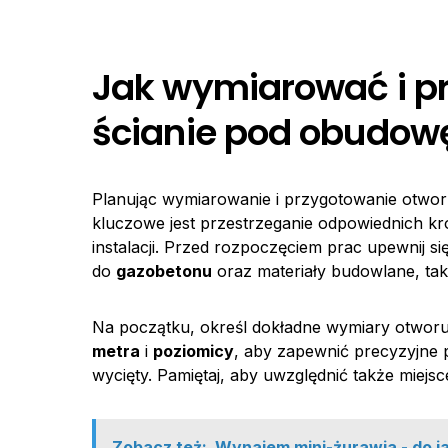
Jak wymiarować i p
ścianie pod obudow
Planując wymiarowanie i przygotowanie otwo
kluczowe jest przestrzeganie odpowiednich k
instalacji. Przed rozpoczęciem prac upewnij si
do
gazobetonu
oraz materiały budowlane, taki
Na początku, określ dokładne wymiary otwor
metra
i
poziomicy
, aby zapewnić precyzyjne 
wycięty. Pamiętaj, aby uwzględnić także miejs
Zobacz też:
Wynajem mini-żurawia - do j