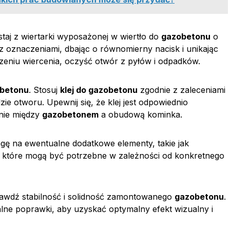
aj z wiertarki wyposażonej w wiertło do
gazobetonu
o
 oznaczeniami, dbając o równomierny nacisk i unikając
zeniu wiercenia, oczyść otwór z pyłów i odpadków.
betonu
. Stosuj
klej do gazobetonu
zgodnie z zaleceniami
e otworu. Upewnij się, że klej jest odpowiednio
nie między
gazobetonem
a obudową kominka.
gę na ewentualne dodatkowe elementy, takie jak
, które mogą być potrzebne w zależności od konkretnego
rawdź stabilność i solidność zamontowanego
gazobetonu
.
alne poprawki, aby uzyskać optymalny efekt wizualny i