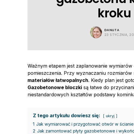
kroku
DANUTA
23 STYCZNIA, 2
Ważnym etapem jest zaplanowanie wymiarów o
pomieszczenia. Przy wyznaczaniu rozmiarów 
materiałów łatwopalnych
. Kiedy plan jest g
Gazobetonowe bloczki
są łatwe do przycinani
niestandardowych kształtów podstawy komink
Z tego artykułu dowiesz się:
ukryj
1
Jak wymiarować i przygotować otwór w ściani
2
Jak zamontować płyty gazobetonowe i wykoń