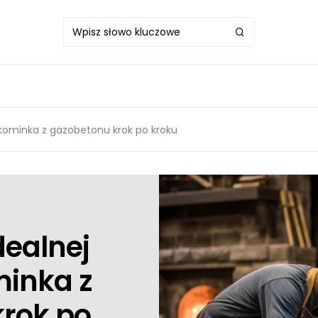
kominka z gazobetonu krok po kroku
ealnej
inka z
rok po