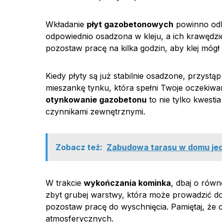
Wkładanie
płyt gazobetonowych
powinno odby
odpowiednio osadzona w kleju, a ich krawędzie 
pozostaw pracę na kilka godzin, aby klej móg
Kiedy płyty są już stabilnie osadzone, przystą
mieszankę tynku, która spełni Twoje oczekiwan
otynkowanie gazobetonu
to nie tylko kwesti
czynnikami zewnętrznymi.
Zobacz też:
Zabudowa tarasu w domu jed
W trakcie
wykończania kominka
, dbaj o rów
zbyt grubej warstwy, która może prowadzić d
pozostaw pracę do wyschnięcia. Pamiętaj, że 
atmosferycznych.