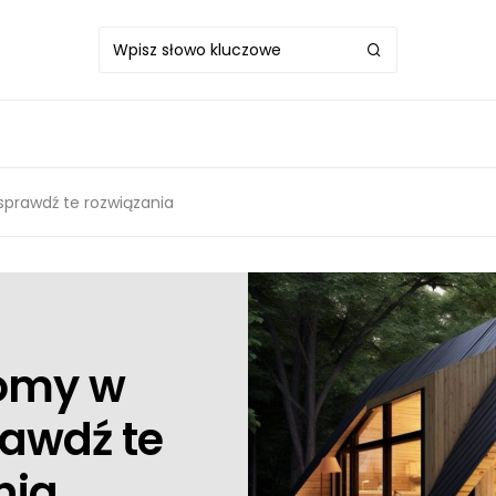
prawdź te rozwiązania
domy w
awdź te
nia