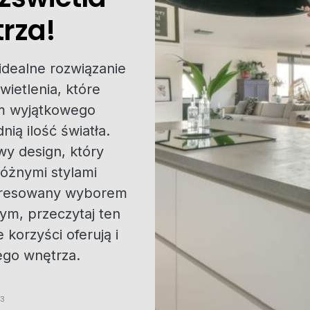
rza!
idealne rozwiązanie
wietlenia, które
m wyjątkowego
ią ilość światła.
y design, który
óżnymi stylami
nteresowany wyborem
ym, przeczytaj ten
e korzyści oferują i
ego wnętrza.
23