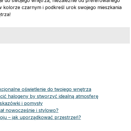
je do swojego wnętrza, niezależnie od preferowanego
 w kolorze czarnym i podkreśl urok swojego mieszkania
trza!
kcjonalne oświetlenie do twojego wnętrza
ścić halogeny by stworzyć idealną atmosferę
wskazówki i pomysły
ał nowocześnie i stylowo?
ju – jak uporządkować przestrzeń?