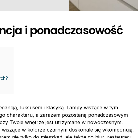
ancja i ponadczasowość
ych?
elegancją, luksusem i klasyką. Lampy wiszące w tym
go charakteru, a zarazem pozostaną ponadczasowym
 czy Twoje wnętrze jest utrzymane w nowoczesnym,
y wiszące w kolorze czarnym doskonale się wkomponują.
rem nie tylko do mieszkań, ale także do biur, restauracji