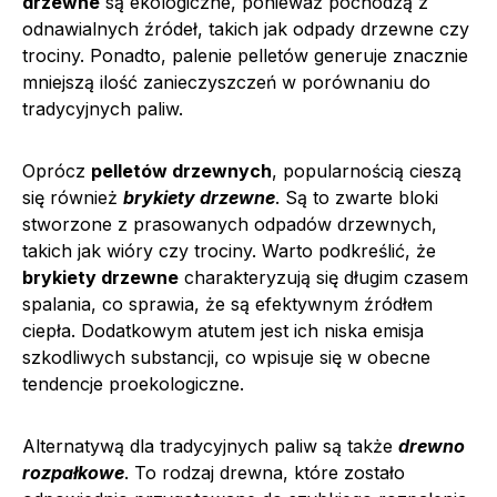
drzewne
są ekologiczne, ponieważ pochodzą z
odnawialnych źródeł, takich jak odpady drzewne czy
trociny. Ponadto, palenie pelletów generuje znacznie
mniejszą ilość zanieczyszczeń w porównaniu do
tradycyjnych paliw.
Oprócz
pelletów drzewnych
, popularnością cieszą
się również
brykiety drzewne
. Są to zwarte bloki
stworzone z prasowanych odpadów drzewnych,
takich jak wióry czy trociny. Warto podkreślić, że
brykiety drzewne
charakteryzują się długim czasem
spalania, co sprawia, że są efektywnym źródłem
ciepła. Dodatkowym atutem jest ich niska emisja
szkodliwych substancji, co wpisuje się w obecne
tendencje proekologiczne.
Alternatywą dla tradycyjnych paliw są także
drewno
rozpałkowe
. To rodzaj drewna, które zostało