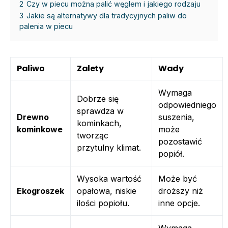
2
Czy w piecu można palić węglem i jakiego rodzaju
3
Jakie są alternatywy dla tradycyjnych paliw do
palenia w piecu
Paliwo
Zalety
Wady
Wymaga
Dobrze się
odpowiedniego
sprawdza w
Drewno
suszenia,
kominkach,
kominkowe
może
tworząc
pozostawić
przytulny klimat.
popiół.
Wysoka wartość
Może być
Ekogroszek
opałowa, niskie
droższy niż
ilości popiołu.
inne opcje.
Wymaga