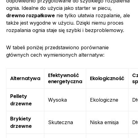
odpowiednio przygotowane do szybkiego rozpalenia
ognia. Idealne do użycia jako starter w piecu,
drewno rozpałkowe
nie tylko ułatwia rozpalanie, ale
także jest wygodne w użyciu. Dzięki niemu proces
rozpalania ognia staje się szybki i bezproblemowy.
W tabeli poniżej przedstawiono porównanie
głównych cech wymienionych alternatyw:
Efektywność
C
Alternatywa
Ekologiczność
energetyczna
sp
Pellety
Wysoka
Ekologiczne
Dł
drzewne
Brykiety
Skuteczna
Niska emisja
Dł
drzewne