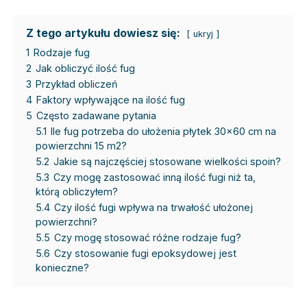
Z tego artykułu dowiesz się:
ukryj
1
Rodzaje fug
2
Jak obliczyć ilość fug
3
Przykład obliczeń
4
Faktory wpływające na ilość fug
5
Często zadawane pytania
5.1
Ile fug potrzeba do ułożenia płytek 30×60 cm na
powierzchni 15 m2?
5.2
Jakie są najczęściej stosowane wielkości spoin?
5.3
Czy mogę zastosować inną ilość fugi niż ta,
którą obliczyłem?
5.4
Czy ilość fugi wpływa na trwałość ułożonej
powierzchni?
5.5
Czy mogę stosować różne rodzaje fug?
5.6
Czy stosowanie fugi epoksydowej jest
konieczne?