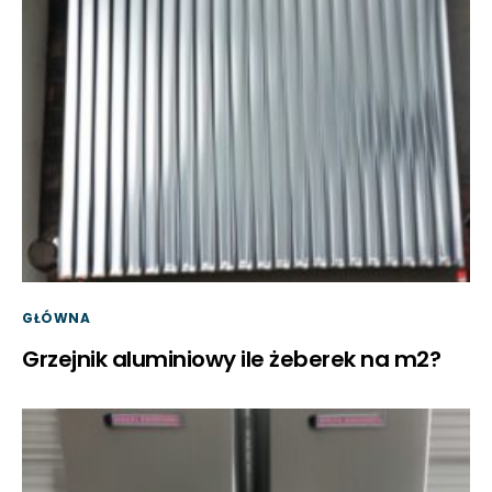
GŁÓWNA
Grzejnik aluminiowy ile żeberek na m2?